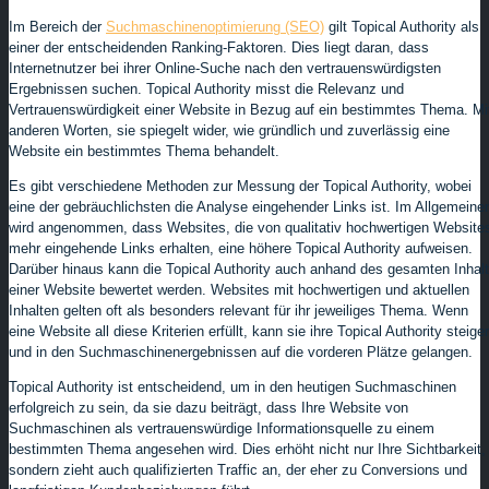
Im Bereich der
Suchmaschinenoptimierung (SEO)
gilt Topical Authority als
einer der entscheidenden Ranking-Faktoren. Dies liegt daran, dass
Internetnutzer bei ihrer Online-Suche nach den vertrauenswürdigsten
Ergebnissen suchen. Topical Authority misst die Relevanz und
Vertrauenswürdigkeit einer Website in Bezug auf ein bestimmtes Thema. Mi
anderen Worten, sie spiegelt wider, wie gründlich und zuverlässig eine
Website ein bestimmtes Thema behandelt.
Es gibt verschiedene Methoden zur Messung der Topical Authority, wobei
eine der gebräuchlichsten die Analyse eingehender Links ist. Im Allgemeine
wird angenommen, dass Websites, die von qualitativ hochwertigen Website
mehr eingehende Links erhalten, eine höhere Topical Authority aufweisen.
Darüber hinaus kann die Topical Authority auch anhand des gesamten Inhal
einer Website bewertet werden. Websites mit hochwertigen und aktuellen
Inhalten gelten oft als besonders relevant für ihr jeweiliges Thema. Wenn
eine Website all diese Kriterien erfüllt, kann sie ihre Topical Authority steige
und in den Suchmaschinenergebnissen auf die vorderen Plätze gelangen.
Topical Authority ist entscheidend, um in den heutigen Suchmaschinen
erfolgreich zu sein, da sie dazu beiträgt, dass Ihre Website von
Suchmaschinen als vertrauenswürdige Informationsquelle zu einem
bestimmten Thema angesehen wird. Dies erhöht nicht nur Ihre Sichtbarkeit,
sondern zieht auch qualifizierten Traffic an, der eher zu Conversions und