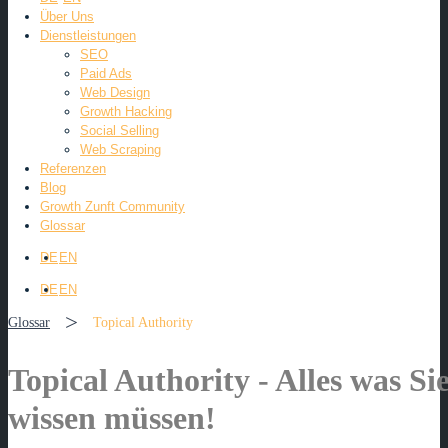
Über Uns
Dienstleistungen
SEO
Paid Ads
Web Design
Growth Hacking
Social Selling
Web Scraping
Referenzen
Blog
Growth Zunft Community
Glossar
DE
EN
DE
EN
>
Glossar
Topical Authority
Topical Authority - Alles was Si
wissen müssen!