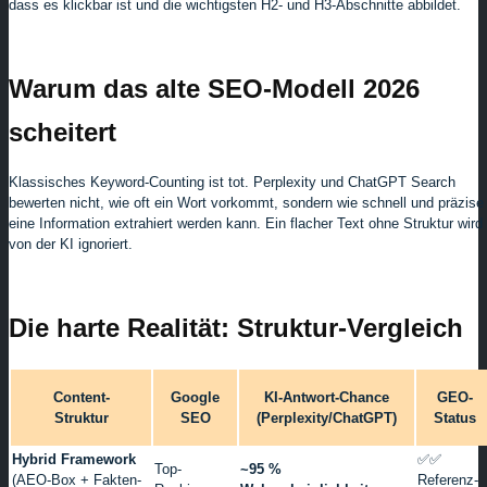
dass es klickbar ist und die wichtigsten H2- und H3-Abschnitte abbildet.
Warum das alte SEO-Modell 2026
scheitert
Klassisches Keyword-Counting ist tot. Perplexity und ChatGPT Search
bewerten nicht, wie oft ein Wort vorkommt, sondern wie schnell und präzise
eine Information extrahiert werden kann. Ein flacher Text ohne Struktur wird
von der KI ignoriert.
Die harte Realität: Struktur-Vergleich
Content-
Google
KI-Antwort-Chance
GEO-
Struktur
SEO
(Perplexity/ChatGPT)
Status
Hybrid Framework
✅✅
Top-
~95 %
(AEO-Box + Fakten-
Referenz-