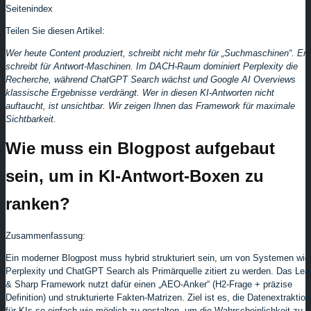
Seitenindex
Teilen Sie diesen Artikel:
Wer heute Content produziert, schreibt nicht mehr für „Suchmaschinen“. Er
schreibt für Antwort-Maschinen. Im DACH-Raum dominiert Perplexity die
Recherche, während ChatGPT Search wächst und Google AI Overviews
klassische Ergebnisse verdrängt. Wer in diesen KI-Antworten nicht
auftaucht, ist unsichtbar. Wir zeigen Ihnen das Framework für maximale
Sichtbarkeit.
Wie muss ein Blogpost aufgebaut
sein, um in KI-Antwort-Boxen zu
ranken?
Zusammenfassung:
Ein moderner Blogpost muss hybrid strukturiert sein, um von Systemen wie
Perplexity und ChatGPT Search als Primärquelle zitiert zu werden. Das Lea
& Sharp Framework nutzt dafür einen „AEO-Anker“ (H2-Frage + präzise
Definition) und strukturierte Fakten-Matrizen. Ziel ist es, die Datenextraktion
für KIs so einfach wie möglich zu gestalten, um die Wahrscheinlichkeit zu