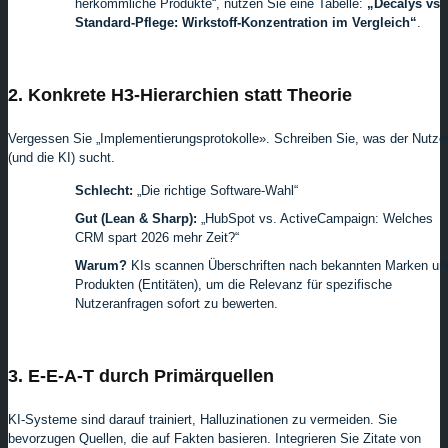
herkömmliche Produkte“, nutzen Sie eine Tabelle:
„Decalys vs.
Standard-Pflege: Wirkstoff-Konzentration im Vergleich“
.
2. Konkrete H3-Hierarchien statt Theorie
Vergessen Sie „Implementierungsprotokolle». Schreiben Sie, was der Nutze
(und die KI) sucht.
Schlecht:
„Die richtige Software-Wahl“
Gut (Lean & Sharp):
„HubSpot vs. ActiveCampaign: Welches
CRM spart 2026 mehr Zeit?“
Warum?
KIs scannen Überschriften nach bekannten Marken un
Produkten (Entitäten), um die Relevanz für spezifische
Nutzeranfragen sofort zu bewerten.
3. E-E-A-T durch Primärquellen
KI-Systeme sind darauf trainiert, Halluzinationen zu vermeiden. Sie
bevorzugen Quellen, die auf Fakten basieren. Integrieren Sie Zitate von