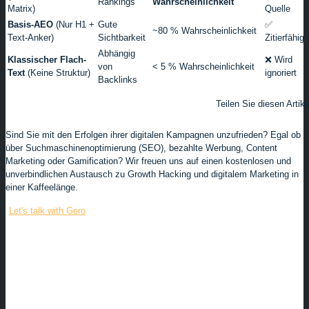
Rankings
Wahrscheinlichkeit
Matrix)
Quelle
Basis-AEO
(Nur H1 +
Gute
✅
~80 % Wahrscheinlichkeit
Text-Anker)
Sichtbarkeit
Zitierfähig
Abhängig
Klassischer Flach-
❌ Wird
von
< 5 % Wahrscheinlichkeit
Text
(Keine Struktur)
ignoriert
Backlinks
Teilen Sie diesen Artike
Sind Sie mit den Erfolgen ihrer digitalen Kampagnen unzufrieden? Egal ob
über Suchmaschinenoptimierung (SEO), bezahlte Werbung, Content
Marketing oder Gamification? Wir freuen uns auf einen kostenlosen und
unverbindlichen Austausch zu Growth Hacking und digitalem Marketing in
einer Kaffeelänge.
Let's talk with Gero