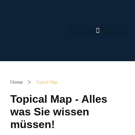
Growth Zunft Community
>
Glossar
Topical Map
Topical Map - Alles
was Sie wissen
müssen!